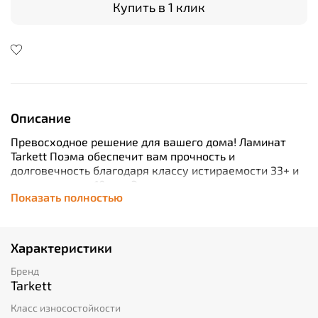
Купить в 1 клик
Описание
Превосходное решение для вашего дома! Ламинат
Tarkett Поэма обеспечит вам прочность и
долговечность благодаря классу истираемости 33+ и
толщине доски 10 мм. Это покрытие идеально
Показать полностью
подойдет как для жилых, так и коммерческих
помещений. А его естественный дизайн добавит уюта
любому интерьеру. Выбирайте качество и стиль
вместе с ламинатом Tarkett Поэма!
Характеристики
Бренд
Tarkett
Класс износостойкости