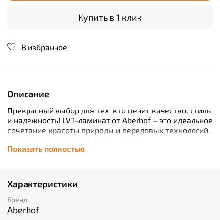
Купить в 1 клик
В избранное
Описание
Прекрасный выбор для тех, кто ценит качество, стиль
и надежность! LVT-ламинат от Aberhof – это идеальное
сочетание красоты природы и передовых технологий.
С коллекцией Rhein GD Bering 7771 вы сможете
Показать полностью
создать уникальный интерьер вашего дома или офиса.
Это покрытие устойчиво к влаге, механическим
повреждениям и истиранию, что гарантирует его
долговечность. Более того, оно обладает отличными
Характеристики
звукоизоляционными свойствами, которые обеспечат
тихую атмосферу в помещении. Выбирайте лучшее с
Бренд
LVT-ламинатами от Aberhof!
Aberhof