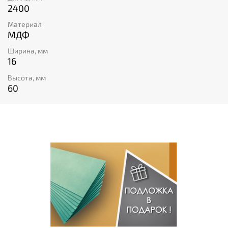
дизайну, они подходят для любых типов интерьеров.
2400
Делайте интерьеры завершенными с напольными
плинтусами из МДФ.
Материал
МДФ
Ширина, мм
16
Высота, мм
60