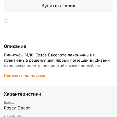
Купить в 1 клик
Описание
Плинтусы МДФ Cosca Decor это лаконичные и
практичные решения для любых помещений. Дизайн
напольных плинтусов простой и изысканный, не
притягивающий взгляд, но логично завершающий
Показать полностью
любое решение в интерьере. Плинтусы производятся
из высококачественного МДФ и облицовывается
финиш-плёнкой, защищающей его от внешних
воздействий и служащей основой для последующей
Характеристики
чистовой окраски плинтуса. Плинтусы можно
окрашивать в любые цвета, любыми видами красок,
Бренд
они легко монтируются при помощи клея и саморезов
Cosca Decor
или монтажной планки. Благодаря универсальному
Длина, мм