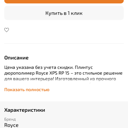
Купить в 1 клик
Описание
Цена указана без учета скидки. Плинтус
дюрополимер Royce XPS RP 15 – это стильное решение
для вашего интерьера! Изготовленный из прочного
материала, он легко устанавливается без
Показать полностью
дополнительной подготовки и скрывает любые
неровности стен благодаря своей толщине в 15 мм.
Поставляется длиной 2 м, что значительно упрощает
процесс монтажа. Идеально подходит для помещений
Характеристики
любой площади. Плинтус под покраску позволяет
создать уникальный дизайн и гармонично сочетаться
Бренд
с любым цветом отделки стен. Удобство,
Royce