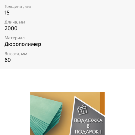
долговечность и простота установки делают этот
Толщина , мм
плинтус идеальным выбором для любого дома!
15
Длина, мм
2000
Материал
Дюрополимер
Высота, мм
60