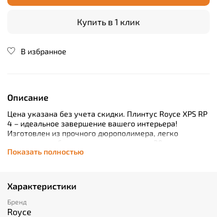
Купить в 1 клик
В избранное
Описание
Цена указана без учета скидки. Плинтус Royce XPS RP
4 – идеальное завершение вашего интерьера!
Изготовлен из прочного дюрополимера, легко
монтируется благодаря толщине всего 20мм при
Показать полностью
длине 2 м. Подходит для окраски, что позволяет
гармонично сочетать его с любым дизайном
помещения. Выбирайте высокое качество и стиль
вместе с плинтусом Royce XPS RP 4!
Характеристики
Бренд
Royce