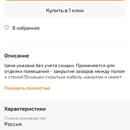
Купить в 1 клик
В избранное
Описание
Цена указана без учета скидки. Применяется для
отделки помещений - закрытия зазоров между полом
и стеной.
Оснащен скрытым кабель-каналом и имеет
жесткую, несгибаемую конструкцию.
В качестве
Показать полностью
метода крепления используется клей или монтажные
клипсы
Характеристики
Страна производства
Россия