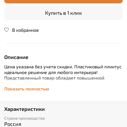
Купить в 1 клик
В избранное
Описание
Цена указана без учета скидки. Пластиковый плинтус
идеальное решение для любого интерьера!
Представленный товар обладает повышенной
толщиной (22 мм), что обеспечивает дополнительную
Показать полностью
прочность конструкции. Благодаря длине в 2200 мм
вам гарантирована легкая установка без
дополнительных затрат времени. Продукт выполнен
из высококачественного ПВХ, который устойчив к
Характеристики
воздействию влаги, поэтому отлично подойдет как
для жилых комнат, так и для кухонь или ванн. Кабель-
Страна производства
канал позволяет аккуратно спрятать провода от глаз
Россия