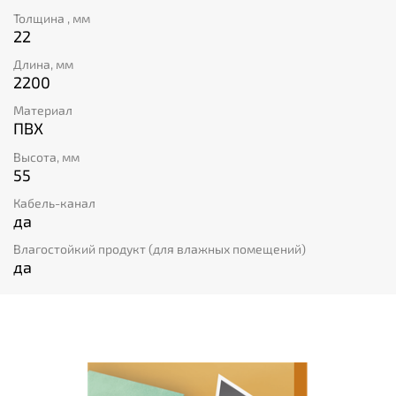
и повысить безопасность помещения. А скидка в -50%
Толщина , мм
станет приятным бонусом при покупке этого
22
универсального плинтуса российского производства.
Длина, мм
2200
Материал
ПВХ
Высота, мм
55
Кабель-канал
да
Влагостойкий продукт (для влажных помещений)
да