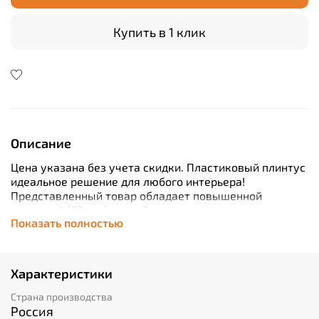
Купить в 1 клик
Описание
Цена указана без учета скидки. Пластиковый плинтус
идеальное решение для любого интерьера!
Представленный товар обладает повышенной
толщиной (22 мм), что обеспечивает дополнительную
Показать полностью
прочность конструкции. Благодаря длине в 2200 мм
вам гарантирована легкая установка без
дополнительных затрат времени. Продукт выполнен
из высококачественного ПВХ, который устойчив к
Характеристики
воздействию влаги, поэтому отлично подойдет как
для жилых комнат, так и для кухонь или ванн. Кабель-
Страна производства
канал позволяет аккуратно спрятать провода от глаз
Россия