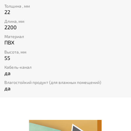
и повысить безопасность помещения. А скидка в -50%
Толщина , мм
станет приятным бонусом при покупке этого
22
универсального плинтуса российского производства.
Длина, мм
2200
Материал
ПВХ
Высота, мм
55
Кабель-канал
да
Влагостойкий продукт (для влажных помещений)
да