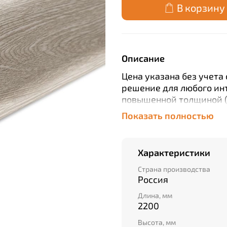
В корзину
Описание
Цена указана без учета
решение для любого ин
повышенной толщиной (
прочность конструкции.
Показать полностью
гарантирована легкая у
Продукт выполнен из вы
воздействию влаги, поэ
Характеристики
так и для кухонь или в
провода от глаз и повы
Страна производства
Россия
станет приятным бонусо
российского производст
Длина, мм
2200
Высота, мм