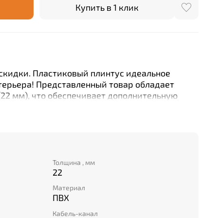
Купить в 1 клик
 скидки. Пластиковый плинтус идеальное
терьера! Представленный товар обладает
22 мм), что обеспечивает дополнительную
 Благодаря длине в 2200 мм вам
становка без дополнительных затрат времени.
сококачественного ПВХ, который устойчив к
тому отлично подойдет как для жилых комнат,
анн. Кабель-канал позволяет аккуратно спрятать
сить безопасность помещения. А скидка в -50%
Толщина , мм
22
м при покупке этого универсального плинтуса
ва.
Материал
ПВХ
Кабель-канал