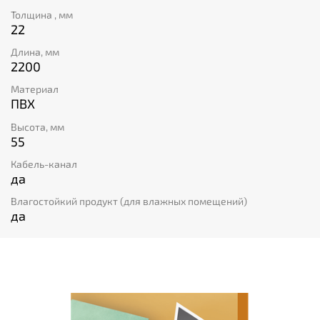
и повысить безопасность помещения. А скидка в -50%
Толщина , мм
станет приятным бонусом при покупке этого
22
универсального плинтуса российского производства.
Длина, мм
2200
Материал
ПВХ
Высота, мм
55
Кабель-канал
да
Влагостойкий продукт (для влажных помещений)
да