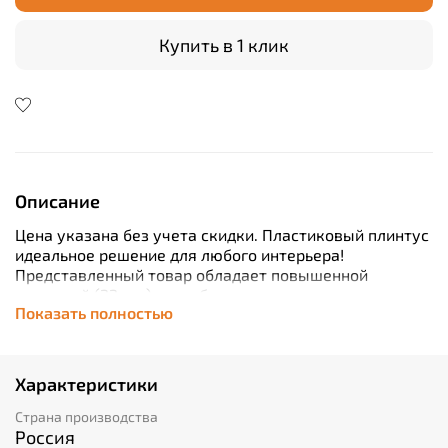
Купить в 1 клик
Описание
Цена указана без учета скидки. Пластиковый плинтус
идеальное решение для любого интерьера!
Представленный товар обладает повышенной
толщиной (22 мм), что обеспечивает дополнительную
Показать полностью
прочность конструкции. Благодаря длине в 2200 мм
вам гарантирована легкая установка без
дополнительных затрат времени. Продукт выполнен
из высококачественного ПВХ, который устойчив к
Характеристики
воздействию влаги, поэтому отлично подойдет как
для жилых комнат, так и для кухонь или ванн. Кабель-
Страна производства
канал позволяет аккуратно спрятать провода от глаз
Россия