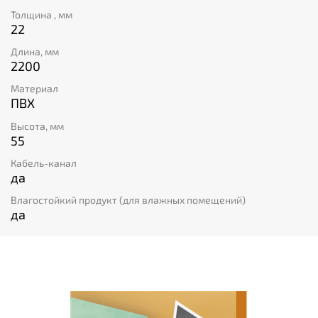
и повысить безопасность помещения. А скидка в -50%
Толщина , мм
станет приятным бонусом при покупке этого
22
универсального плинтуса российского производства.
Длина, мм
2200
Материал
ПВХ
Высота, мм
55
Кабель-канал
да
Влагостойкий продукт (для влажных помещений)
да