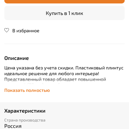
Купить в 1 клик
В избранное
Описание
Цена указана без учета скидки. Пластиковый плинтус
идеальное решение для любого интерьера!
Представленный товар обладает повышенной
толщиной (22 мм), что обеспечивает дополнительную
Показать полностью
прочность конструкции. Благодаря длине в 2200 мм
вам гарантирована легкая установка без
дополнительных затрат времени. Продукт выполнен
из высококачественного ПВХ, который устойчив к
Характеристики
воздействию влаги, поэтому отлично подойдет как
для жилых комнат, так и для кухонь или ванн. Кабель-
Страна производства
канал позволяет аккуратно спрятать провода от глаз
Россия