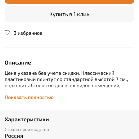
Купить в 1 клик
В избранное
Описание
Цена указана без учета скидки.
Классический
пластиковый плинтус со стандартной высотой 7 см.,
подходит абсолютно для всех видов помещений,
большой ассортимент цветов позволяет определенно
Показать полностью
точно подобрать материал под дизайн интерьера и
напольные покрытия.
Характеристики
Страна производства
Россия