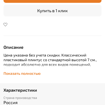
Купить в 1 клик
Описание
Цена указана без учета скидки.
Классический
пластиковый плинтус со стандартной высотой 7 см.,
подходит абсолютно для всех видов помещений,
большой ассортимент цветов позволяет определенно
Показать полностью
точно подобрать материал под дизайн интерьера и
напольные покрытия.
Характеристики
Страна производства
Россия