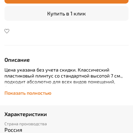
Купить в 1 клик
Описание
Цена указана без учета скидки.
Классический
пластиковый плинтус со стандартной высотой 7 см.,
подходит абсолютно для всех видов помещений,
большой ассортимент цветов позволяет определенно
Показать полностью
точно подобрать материал под дизайн интерьера и
напольные покрытия.
Характеристики
Страна производства
Россия