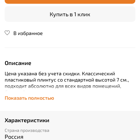
Купить в 1 клик
В избранное
Описание
Цена указана без учета скидки.
Классический
пластиковый плинтус со стандартной высотой 7 см.,
подходит абсолютно для всех видов помещений,
большой ассортимент цветов позволяет определенно
Показать полностью
точно подобрать материал под дизайн интерьера и
напольные покрытия.
Характеристики
Страна производства
Россия