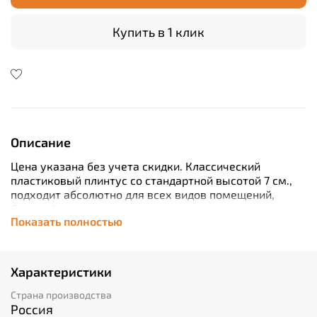
Купить в 1 клик
Описание
Цена указана без учета скидки.
Классический
пластиковый плинтус со стандартной высотой 7 см.,
подходит абсолютно для всех видов помещений,
большой ассортимент цветов позволяет определенно
Показать полностью
точно подобрать материал под дизайн интерьера и
напольные покрытия.
Характеристики
Страна производства
Россия