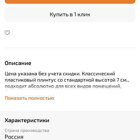
Купить в 1 клик
Описание
Цена указана без учета скидки.
Классический
пластиковый плинтус со стандартной высотой 7 см.,
подходит абсолютно для всех видов помещений,
большой ассортимент цветов позволяет определенно
Показать полностью
точно подобрать материал под дизайн интерьера и
напольные покрытия.
Характеристики
Страна производства
Россия