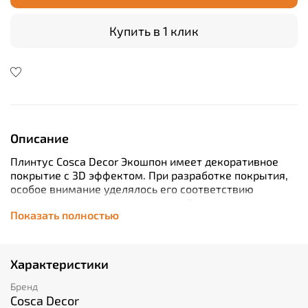
Купить в 1 клик
Описание
Плинтус Cosca Decor Экошпон имеет декоративное
покрытие c 3D эффектом. При разработке покрытия,
особое внимание уделялось его соответствию
современным тенденциям в дизайне интерьеров.
Показать полностью
Особенности производства покрытия, позволили
создавать тиснение, которое максимально
приближено к натуральному шпону, с визуальными и
тактильными ощущениями близкими к натуральной
Характеристики
древесине. В составе покрытия многослойная,
высококачественная бумага, сочетающая от четырех
Бренд
до шести цветовых оттенков в одном декоре, что дает
Cosca Decor