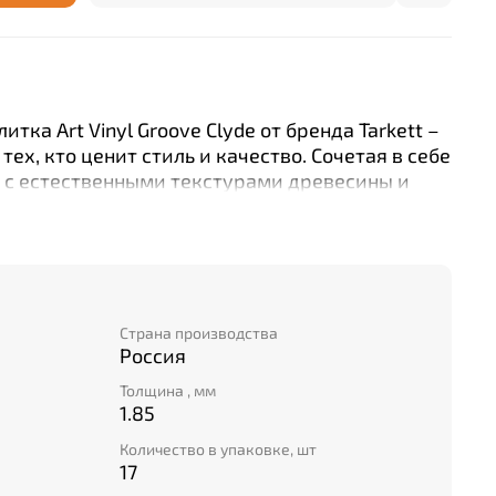
тка Art Vinyl Groove Clyde от бренда Tarkett –
ех, кто ценит стиль и качество. Сочетая в себе
в с естественными текстурами древесины и
расным дополнением любого интерьера.
стойкости 31 и толщине 1.85 мм, эта плитка
оды без потери своих первоначальных свойств.
печит клеевая система укладки, позволяющая
ь желаемый дизайн пола. Отсутствие фаски
дкой и ровной, что облегчает уборку и
Страна производства
Россия
та продукция произведена на заводе,
ю по международному стандарту ISO 9001,
Толщина , мм
е качество каждого элемента.
1.85
Количество в упаковке, шт
17