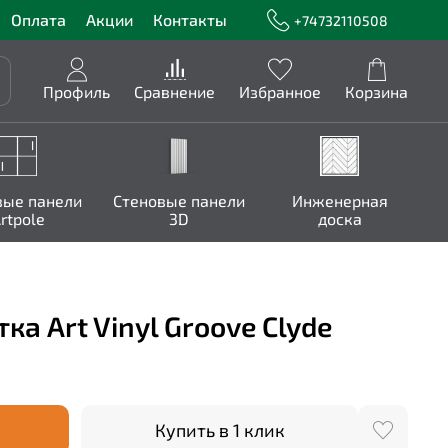
Оплата
Акции
Контакты
+74732110508
Профиль
Сравнение
Избранное
Корзина
вые панели
Стеновые панели
Инженерная
rtpole
3D
доска
а Art Vinyl Groove Clyde
Купить в 1 клик