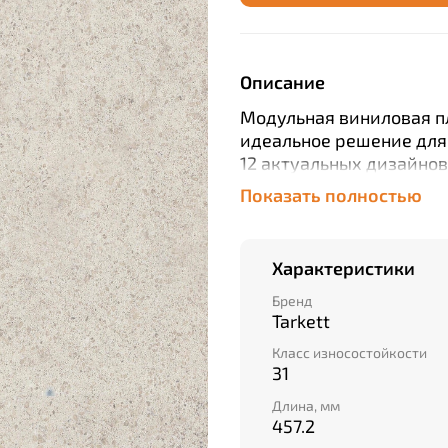
Описание
Модульная виниловая пли
идеальное решение для т
12 актуальных дизайно
камня, она станет прек
Показать полностью
Благодаря классу износо
прослужит вам долгие г
Удобство монтажа обес
Характеристики
быстро и просто создат
делает поверхность гла
Бренд
Tarkett
поддержание чистоты. Э
прошедшем сертификаци
Класс износостойкости
гарантирующему высоко
31
Длина, мм
457.2