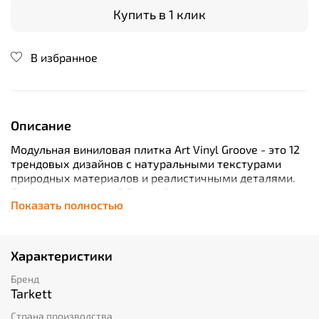
Купить в 1 клик
В избранное
Описание
Модульная виниловая плитка Art Vinyl Groove - это 12
трендовых дизайнов с натуральными текстурами
природных материалов и реалистичными деталями.
Слой транспарента 0,3 мм обеспечивает покрытию
Показать полностью
высокую износостойкость, а дополнительный
защитный слой Extreme Protection позволяет легко
удалять обычные загрязнения.
Класс применения продукта позволяет
Характеристики
рекомендовать его для укладки в бытовых
помещениях с любой проходимостью.
Бренд
Продукция производится на предприятии
Tarkett
сертифицированном по международному стандарту
Страна производства