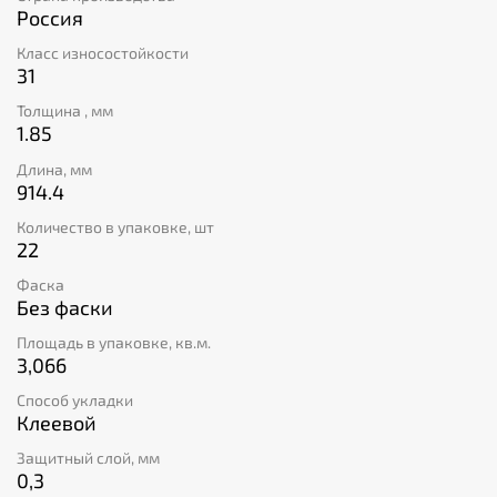
ISO 9001, который устанавливает высокие требования
Россия
к системе управления качеством.
Класс износостойкости
31
Толщина , мм
1.85
Длина, мм
914.4
Количество в упаковке, шт
22
Фаска
Без фаски
Площадь в упаковке, кв.м.
3,066
Способ укладки
Клеевой
Защитный слой, мм
0,3