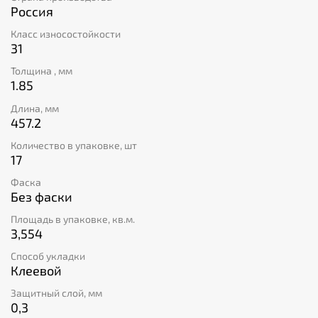
ISO 9001, который устанавливает высокие требования
Россия
к системе управления качеством.
Класс износостойкости
31
Толщина , мм
1.85
Длина, мм
457.2
Количество в упаковке, шт
17
Фаска
Без фаски
Площадь в упаковке, кв.м.
3,554
Способ укладки
Клеевой
Защитный слой, мм
0,3