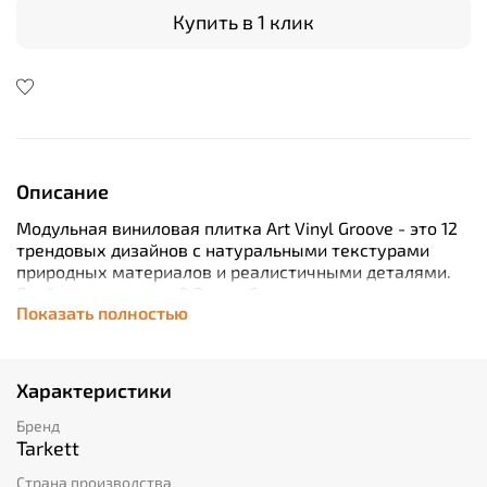
Купить в 1 клик
Описание
Модульная виниловая плитка Art Vinyl Groove - это 12
трендовых дизайнов с натуральными текстурами
природных материалов и реалистичными деталями.
Слой транспарента 0,3 мм обеспечивает покрытию
Показать полностью
высокую износостойкость, а дополнительный
защитный слой Extreme Protection позволяет легко
удалять обычные загрязнения.
Класс применения продукта позволяет
Характеристики
рекомендовать его для укладки в бытовых
помещениях с любой проходимостью.
Бренд
Продукция производится на предприятии
Tarkett
сертифицированном по международному стандарту
Страна производства