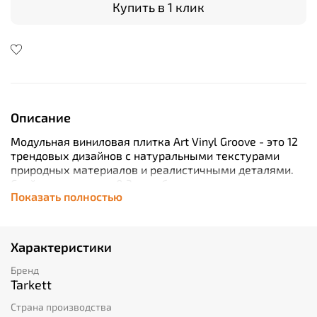
Купить в 1 клик
Описание
Модульная виниловая плитка Art Vinyl Groove - это 12
трендовых дизайнов с натуральными текстурами
природных материалов и реалистичными деталями.
Слой транспарента 0,3 мм обеспечивает покрытию
Показать полностью
высокую износостойкость, а дополнительный
защитный слой Extreme Protection позволяет легко
удалять обычные загрязнения.
Класс применения продукта позволяет
Характеристики
рекомендовать его для укладки в бытовых
помещениях с любой проходимостью.
Бренд
Продукция производится на предприятии
Tarkett
сертифицированном по международному стандарту
Страна производства
ISO 9001, который устанавливает высокие требования