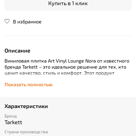
Купить в 1 клик
В избранное
Описание
Виниловая плитка Art Vinyl Lounge Nora от известного
бренда Tarkett – это идеальное решение для тех, кто
ценит качество, стиль и комфорт. Этот продукт
сочетает в себе все преимущества винилового
Показать полностью
покрытия: долговечность, устойчивость к влаге и
механическим повреждениям, а также легкость в
уходе. Кроме того, плитка имеет уникальный дизайн,
который придаст вашему интерьеру особый шарм и
Характеристики
элегантность. С плиткой Art Vinyl Lounge Nora вы
получите не только красивое напольное покрытие, но
Бренд
и уверенность в его долговечности на многие годы
Tarkett
вперед.
Страна производства