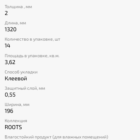
градусов.
Класс пожарной опасности Bfl-S1. Все полы
Толщина , мм
проектируются, разрабатываются и производятся в
2
Авельгеме, Бельгия.
Длина, мм
1320
Количество в упаковке, шт
14
Площадь в упаковке, кв.м.
3,62
Способ укладки
Клеевой
Защитный слой, мм
0,55
Ширина, мм
196
Коллекция
ROOTS
Влагостойкий продукт (для влажных помещений)