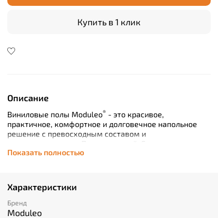
Купить в 1 клик
Описание
®
Виниловые полы Moduleo
- это красивое,
практичное, комфортное и долговечное напольное
решение с превосходным составом и
характеристиками. Пол с историей. Его тонкая
Показать полностью
цветовая палитра и скульптурированная текстура
вдохновлены уникальными узорами природы. В
результате вы получаете рустикальный и
современный вид. Идеально подходит для дома, в
Характеристики
котором царят уют и тепло.
Подходит для
использования с теплыми полами. Максимальная
Бренд
температура нагрева поверхности не более 27
Moduleo