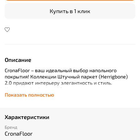
Купить в 1 клик
Описание
CronaFloor – ваш идеальный выбор напольного
покрытия! Коллекции Штучный паркет (Herrigbone)
2.0 придают интерьеру элегантность и стиль.
Износостойкий класс 43 гарантирует долговечность
Показать полностью
материала при интенсивной эксплуатации. Блок
размером 640х128 мм легко укладывается
плавающим методом (замок). Каменно-полимерный
композит обеспечивает прочность, а защитный слой
Характеристики
толщиной 0,3 мм защищает от механических
повреждений. Благодаря встроенной фаске швы
Бренд
выглядят аккуратно и эстетично. Подходит даже для
CronaFloor
домов с повышенными нагрузками без ущерба