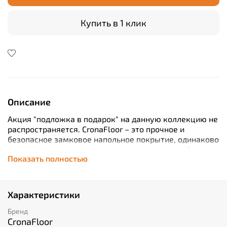
Купить в 1 клик
Описание
Акция "подложка в подарок" на данную коллекцию не
распространяется. CronaFloor – это прочное и
безопасное замковое напольное покрытие, одинаково
хорошо подходящее как для отделки квартир (ванная,
Показать полностью
кухня, гостиная, спальня, детская), так и
коммерческих помещений (офисов, гостиниц,
магазинов, кафе, ресторанов, детских садов, школ,
клиник, аэропортов). Устойчив к воде и огню,
Характеристики
обладает шумопоглащающими свойствами и
подходит для теплых полов. Долговечен и
Бренд
износостоек, сохраняет свой внешний вид в течение
CronaFloor