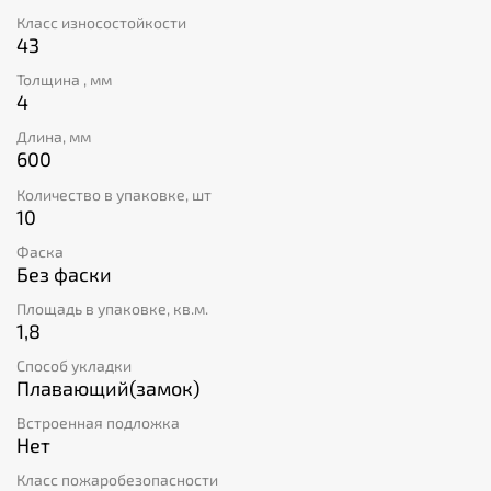
износостоек, сохраняет свой внешний вид в течение
Класс износостойкости
тридцати лет. Удобное четырёхстороннее замковое
43
соединение обеспечивает возможность комбинации
разных декоров в одном помещении, что позволяет
Толщина , мм
удовлетворить требования даже самых
4
взыскательных клиентов и создает возможности для
создания оригинальных дизайнерских решений.
Длина, мм
600
Количество в упаковке, шт
10
Фаска
Без фаски
Площадь в упаковке, кв.м.
1,8
Способ укладки
Плавающий(замок)
Встроенная подложка
Нет
Класс пожаробезопасности