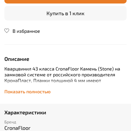
Купить в 1 клик
В избранное
Описание
Кварцвинил 43 класса CronaFloor Камень (Stone) на
замковой системе от российского производителя
КронаПласт, Планки толщиной 4 мм имеют
аккуратную микрофаску по периметру и покрыты
Показать полностью
тремя слоями защитных слоёв обеспечивающих 100%
защиту от влаги. Реалистичный дизайн
обеспечивается декоративным слоем с тиснением
Характеристики
CronaFloor Камень (Stone) устойчив к воде и огню,
обладает шумопоглощающими свойствами и
Бренд
подходит для теплых полов. Долговечен и
CronaFloor