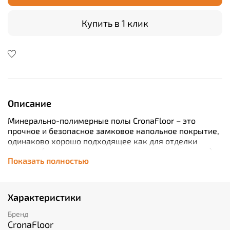
Купить в 1 клик
Описание
Минерально-полимерные полы CronaFloor – это
прочное и безопасное замковое напольное покрытие,
одинаково хорошо подходящее как для отделки
квартир (ванная, кухня, гостиная, спальня, детская),
Показать полностью
так и коммерческих помещений (офисов, гостиниц,
магазинов, кафе, ресторанов, детских садов, школ,
клиник, аэропортов). Устойчив к воде и огню,
обладает шумопоглащающими свойствами и
Характеристики
подходит для теплых полов. Долговечен и
износостоек, сохраняет свой внешний вид в течение
Бренд
тридцати лет.
CronaFloor