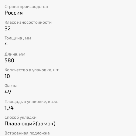
Коллекция производится на предприятии с высокими
Страна производства
стандартами контроля качества и безопасности
Россия
продукции и производства.
BASS HOUSE – богатая палитра для воплощения
Класс износостойкости
оригинальных дизайнерских идей.
32
Толщина , мм
4
Длина, мм
580
Количество в упаковке, шт
10
Фаска
4V
Площадь в упаковке, кв.м.
1,74
Способ укладки
Плавающий(замок)
Встроенная подложка