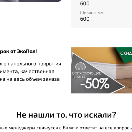
600
Ширина, мм
Гипсовые панели Artpole
600
интерьеров! Они привне
помещение, создадут у
света и тени. Благодаря
станут идеальным решен
рок от ЭкоПол!
надежность. Почувствуй
панелями Artpole Barcod
ого напольного покрытия
тимента, качественная
ка на весь объем заказа
Не нашли то, что искали?
ные менеджеры свяжутся с Вами и ответят на все вопросы