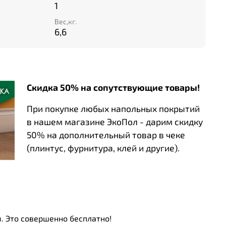
1
Вес,кг.
 Barcode+led – это новое слово в мире дизайна
6,6
сут нотку современности и стиля в любое
никальный визуальный эффект за счет игры
 своей прочности и долговечности, эти панели
ием для тех, кто ценит качество и
Скидка 50% на сопутствующие товары!
те свободу творчества вместе с гипсовыми
e+led!
При покупке любых напольных покрытий
в нашем магазине ЭкоПол - дарим скидку
50% на дополнительный товар в чеке
(плинтус, фурнитура, клей и другие).
. Это совершенно бесплатно!