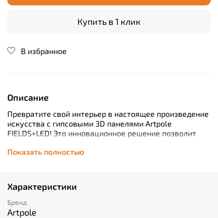
Купить в 1 клик
В избранное
Описание
Превратите свой интерьер в настоящее произведение
искусства с гипсовыми 3D панелями Artpole
FIELDS+LED! Это инновационное решение позволит
вам создать уникальную атмосферу в любом
Показать полностью
помещении благодаря объемному рисунку и
встроенной подсветке. Легкость монтажа и ухода, а
также высокое качество материалов обеспечат
долговечность и сохранение первоначального вида на
Характеристики
протяжении всего срока службы. Выбирайте стиль и
современность вместе с Artpole FIELDS+LED!
Бренд
Artpole