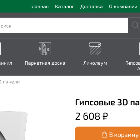
Главная
Каталог
Доставка
О компании
винил
Паркетная доска
Линолеум
Гипсо
A
D панели
Гипсовые 3D па
2 608 ₽
В корзину