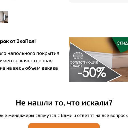
Эти великолепные панел
атмосферу загадочных 
Эффектная игра света и
добавляя пространству 
акцентной стены, так и
создайте свой уникальн
рок от ЭкоПол!
материалов и длительн
превосходным выбором
ого напольного покрытия
естественными текстур
тимента, качественная
ATACAMA позволяют ощу
ка на весь объем заказа
вашего интерьера. Колл
600×600 мм, которые м
создания уникального 
Не нашли то, что искали?
ные менеджеры свяжутся с Вами и ответят на все вопросы