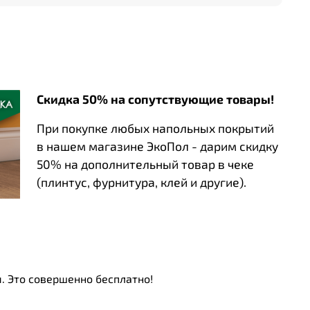
и от бренда Artpole привнесут в ваш интерьер
пейзажей чилийской пустыни Атакама.
 тени подчеркнет рельефность фактуры,
глубину и объем. Идеально подходят как для
 для полного оформления помещения –
ый дизайн! Удобство монтажа, экологичность
Скидка 50% на сопутствующие товары!
ый срок службы делают эти панели
 для современного дома.Вдохновленные
При покупке любых напольных покрытий
ами природных скал, гипсовые 3D-панели
в нашем магазине ЭкоПол - дарим скидку
тить дух дикой природы в самом сердце
50% на дополнительный товар в чеке
екция состоит из двух панелей размером
(плинтус, фурнитура, клей и другие).
ожно переворачивать и стыковать рядами для
трехмерного узора.
. Это совершенно бесплатно!