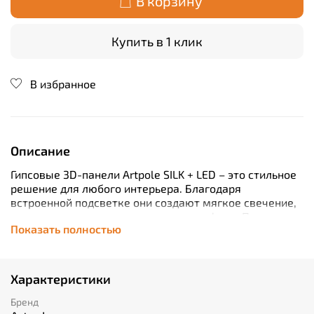
В корзину
Купить в 1 клик
В избранное
Описание
Гипсовые 3D-панели Artpole SILK + LED – это стильное
решение для любого интерьера. Благодаря
встроенной подсветке они создают мягкое свечение,
придавая помещению уютную атмосферу. Панели
Показать полностью
отличаются высоким качеством материала и
простотой монтажа, что делает их идеальным
выбором как для жилых помещений, так и
коммерческих пространств. Приобретая этот продукт,
Характеристики
вы получаете уникальную возможность создать
неповторимый дизайн вашего дома за короткий срок.
Бренд