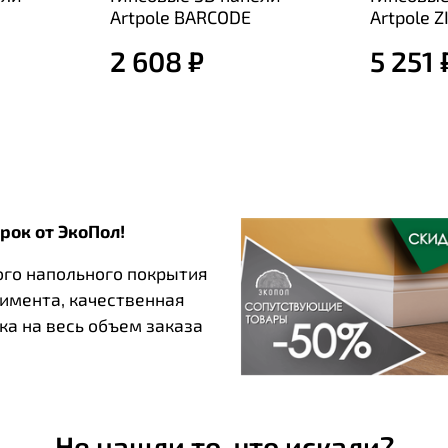
Artpole BARCODE
Artpole Z
2 608 ₽
5 251 
рок от ЭкоПол!
ого напольного покрытия
тимента, качественная
ка на весь объем заказа
Не нашли то, что искали?