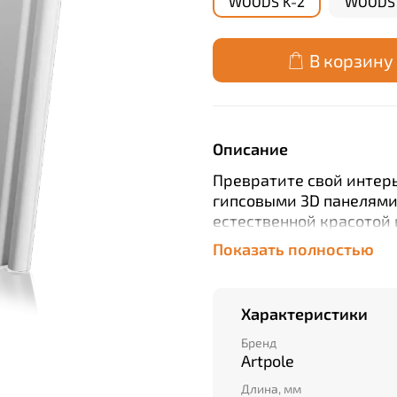
WOODS K-2
WOODS 
В корзину
Описание
Превратите свой интерь
гипсовыми 3D панелями 
естественной красотой 
монтируются благодаря
Показать полностью
всего 29мм. Выберите ка
ценит стиль и уют своег
Характеристики
Бренд
Artpole
Длина, мм