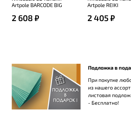
Artpole BARCODE BIG
Artpole REIKI
2 608 ₽
2 405 ₽
Подложка в пода
При покупке люб
из нашего ассор
листовая подлож
- Бесплатно!