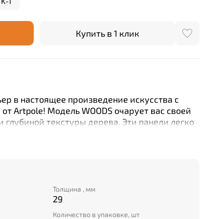
K-1
Купить в 1 клик
ер в настоящее произведение искусства с
от Artpole! Модель WOODS очарует вас своей
и глубиной текстуры дерева. Эти панели легко
 своим размерам (600х600мм) и толщине
чество бренда Artpole – это выбор тех, кто
о дома.
Толщина , мм
29
Количество в упаковке, шт