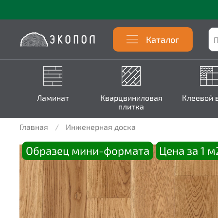
Каталог
Ламинат
Кварцвиниловая
Клеевой 
плитка
Главная
Инженерная доска
Образец мини-формата
Цена за 1 м