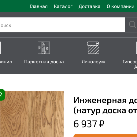
Главная
Каталог
Доставка
О компании
винил
Паркетная доска
Линолеум
Гипсо
A
2
Инженерная до
(натур доска о
6 937 ₽