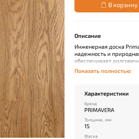
В корзину
Описание
Инженерная доска Prima 
надежность и природная
обеспечивает долговеч
покрытие сохраняет ес
Показать полностью
способ укладки гаранти
Широкий диапазон длин 
подобрать формат под л
Характеристики
высоким стандартам ка
Бренд
PRIMAVERA
Толщина , мм
15
Фаска