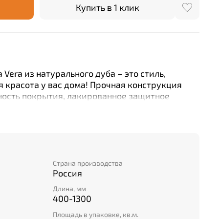
Купить в 1 клик
Vera из натурального дуба – это стиль,
 красота у вас дома! Прочная конструкция
ность покрытия, лакированное защитное
тественную красоту древесины. Клейкий
рует простоту монтажа без потери эстетики.
(от 400 до 1300 мм) позволяет идеально
юбое помещение. Сделано в России по
чества.
Страна производства
Россия
Длина, мм
400-1300
Площадь в упаковке, кв.м.