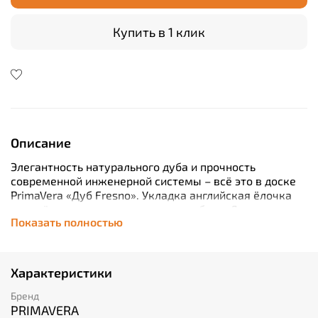
Купить в 1 клик
Описание
Элегантность натурального дуба и прочность
современной инженерной системы – всё это в доске
PrimaVera «Дуб Fresno». Укладка английская ёлочка
придаёт интерьеру динамику и глубину. Доска
Показать полностью
толщиной всего 15 мм удобна в монтаже благодаря
клеевому способу установки. А толщина верхнего
дубового слоя в 3 мм гарантирует долговечность
покрытия и сохранение природного рисунка.
Характеристики
Лакированное защитное покрытие облегчает уход.
Создайте стильный и долговечный пол по доступным
Бренд
российским стандартам качества!
PRIMAVERA