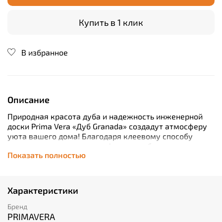
Купить в 1 клик
В избранное
Описание
Природная красота дуба и надежность инженерной
доски Prima Vera «Дуб Granada» создадут атмосферу
уюта вашего дома! Благодаря клеевому способу
укладки и миниатюрному формату образца монтаж
Показать полностью
становится простым и удобным. А английский рисунок
«елочка», толщина 15 мм и рабочий слой толщиной 3
мм обеспечат долговечность и устойчивость к износу.
Заключительный штрих – защитный лак подчеркнет
Характеристики
структуру древесины российского дубового шпона.
Бренд
PRIMAVERA