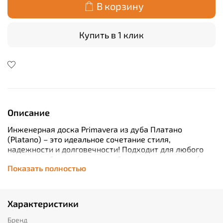
В корзину
Купить в 1 клик
Описание
Инженерная доска Primavera из дуба Платано
(Platano) – это идеальное сочетание стиля,
надежности и долговечности! Подходит для любого
интерьера благодаря разнообразию длины досок (от
Показать полностью
400 до 1300 мм). Укладывается клеевым способом,
обеспечивая прочность и устойчивость к нагрузкам.
Заключенная в лак защитный слой продлевает срок
службы покрытия. Природная красота натурального
Характеристики
дубового шпона подчеркнет изысканность вашего
дома. Сделано в России по высоким стандартам
Бренд