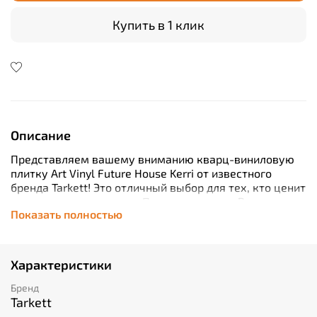
Купить в 1 клик
Описание
Представляем вашему вниманию кварц-виниловую
плитку Art Vinyl Future House Kerri от известного
бренда Tarkett! Это отличный выбор для тех, кто ценит
качество и надежность. Произведенное в России
Показать полностью
изделие обладает классом износостойкости 33, что
гарантирует его долговечность даже при
интенсивном использовании. Толщина плитки
составляет 4.1 мм, а длина - 1220 мм, благодаря чему
Характеристики
она идеально подойдет для любого помещения.
Упаковка содержит 6 штук общей площадью 1,960
Бренд
квадратных метров, что позволяет покрыть большую
Tarkett
площадь без лишних затрат времени и денег.