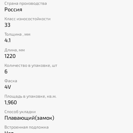
Страна производства
Благодаря плавающему способу укладки (замок)
Россия
процесс монтажа становится быстрым и простым.
Плитка имеет защитный слой толщиной 0,55 мм,
Класс износостойкости
который обеспечивает ее устойчивость к
33
повреждениям. Кроме того, эта модель соответствует
Толщина , мм
высокому классу пожаробезопасности КМ2. Не
4.1
упустите возможность приобрести качественную
продукцию по разумной цене!
Длина, мм
1220
Количество в упаковке, шт
6
Фаска
4V
Площадь в упаковке, кв.м.
1,960
Способ укладки
Плавающий(замок)
Встроенная подложка