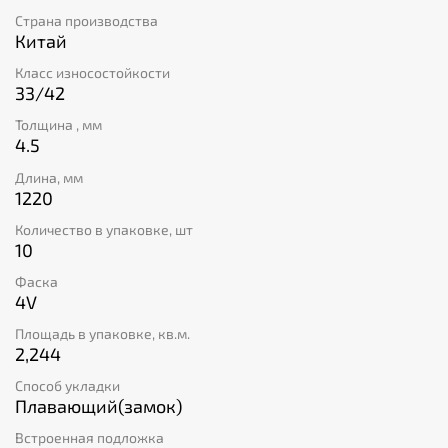
устойчивым к повреждениям. Это отличный выбор
Страна производства
для тех, кто ценит качество и стиль!
Китай
Класс износостойкости
33/42
Толщина , мм
4.5
Длина, мм
1220
Количество в упаковке, шт
10
Фаска
4V
Площадь в упаковке, кв.м.
2,244
Способ укладки
Плавающий(замок)
Встроенная подложка