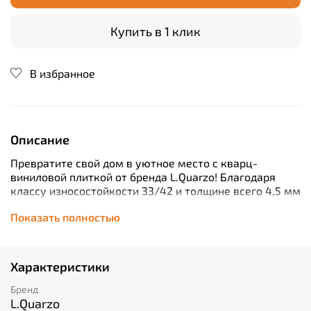
Купить в 1 клик
В избранное
Описание
Превратите свой дом в уютное место с кварц-
виниловой плиткой от бренда L.Quarzo! Благодаря
классу износостойкости 33/42 и толщине всего 4,5 мм
эта плитка станет надежным покрытием для вашего
Показать полностью
пола. Изготовленная в Китае, она обладает
элегантным дизайном под дуб и называется
"Толстянка", что придает ей особый шик. Удобство
использования обусловлено плавающим способом
Характеристики
укладки (замок) и отсутствием необходимости
приобретать дополнительную подложку. Плитка легко
Бренд
монтируется, а ее защитный слой в 0,5 мм делает пол
L.Quarzo