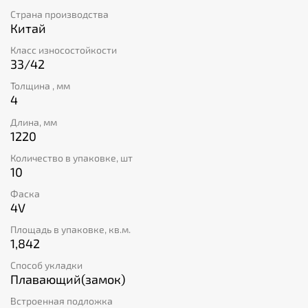
общей площадью 1,842 м². Продукт легко
Страна производства
монтировать благодаря системе плавающего
Китай
замкового соединения. Кроме того, эта виниловая
плитка обеспечивает класс пожарной безопасности
Класс износостойкости
КМ5 и защищена специальным слоем толщиной 0,3
33/42
мм. Приобретая эту продукцию, вы получаете
Толщина , мм
надежное и стильное покрытие для своего пола.
4
Длина, мм
1220
Количество в упаковке, шт
10
Фаска
4V
Площадь в упаковке, кв.м.
1,842
Способ укладки
Плавающий(замок)
Встроенная подложка