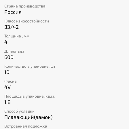
самостоятельно без лишних хлопот. Подходит как для
Страна производства
жилых помещений, так и коммерческих площадей
Россия
благодаря встроенному защитному слою 0,5 мм.
Класс износостойкости
33/42
Толщина , мм
4
Длина, мм
600
Количество в упаковке, шт
10
Фаска
4V
Площадь в упаковке, кв.м.
1,8
Способ укладки
Плавающий(замок)
Встроенная подложка