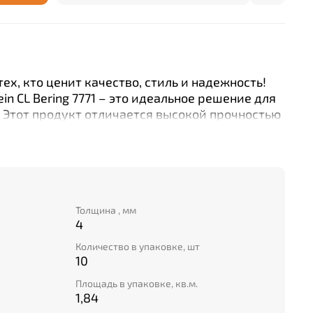
ех, кто ценит качество, стиль и надежность!
in CL Bering 7771 – это идеальное решение для
 Этот продукт отличается высокой прочностью
одаря использованию современных технологий
 легко монтируется без использования клея,
ет процесс укладки пола. Но самое главное
дукта заключается в его эстетической
имеет уникальный дизайн под дерево, который
еру элегантность и шик. Выбирайте лучшее –
Толщина , мм
4
berhof Rhein CL Bering 7771!
Количество в упаковке, шт
10
Площадь в упаковке, кв.м.
1,84