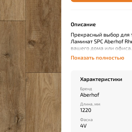
Описание
Прекрасный выбор для т
Ламинат SPC Aberhof Rhe
вашего дома или офиса.
и долговечностью благ
Показать полностью
производства. Он также
что значительно упроща
преимущество этого про
Характеристики
привлекательности: он 
придаст вашему интерь
Бренд
Aberhof
выбирайте SPC ламинат A
Длина, мм
1220
Фаска
4V