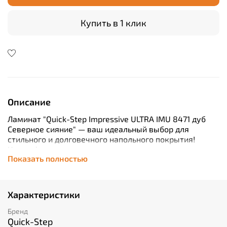
Купить в 1 клик
Описание
Ламинат "Quick-Step Impressive ULTRA IMU 8471 дуб
Северное сияние" — ваш идеальный выбор для
стильного и долговечного напольного покрытия!
Новая фасовка позволяет экономично расходовать
Показать полностью
материал при ремонте, ведь в одной упаковке уже
1,311 квадратных метров поверхности. Выгодная
покупка с максимальным эффектом – оформите
заказ прямо сейчас и создайте интерьер своей мечты!
Характеристики
Новинка от известного бренда Quick-Step – ламинат
Impressive ULTRA IMU 8471 «дуб Северное сияние».
Бренд
Производится в России по высоким стандартам
Quick-Step