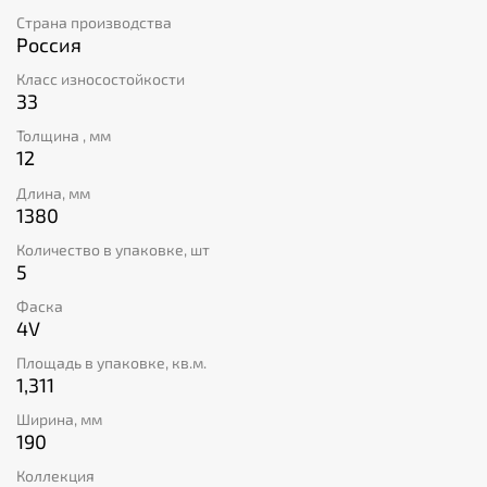
качества. Класс износостойкости 33 обеспечивает
Страна производства
долгий срок службы толщиной всего в 12 мм.
Россия
Стильный дизайн коллекции Impressive Ultra
подчеркнёт индивидуальность вашего интерьера.
Класс износостойкости
Удобные размеры (ширина — 190 мм, длина — 1380
33
мм) упрощают укладку и позволяют максимально
Толщина , мм
эффективно использовать площадь помещения.
12
Фасочная обработка 4V придаст полу законченный
вид!
Длина, мм
1380
Количество в упаковке, шт
5
Фаска
4V
Площадь в упаковке, кв.м.
1,311
Ширина, мм
190
Коллекция