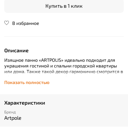
Купить в 1 клик
В избранное
Описание
Изящное панно «ARTPOLIS» идеально подходит для
украшения гостиной и спальни городской квартиры
или дома. Также такой декор гармонично смотрится в
офисных пространствах, кафе, отелях,
Показать полностью
развлекательных заведениях, учебных центрах,
залах ожидания и на других объектах. Сочетание
прямых линий и округлых элементов, свободного
пространства и тесной близости деталей достоверно
Характеристики
передает контрастные эмоции, испытываемые от
города. Декоративное панно монтируется из
Бренд
отдельных элементов в соответствии с раскладкой.
Artpole
Швы легко декорируются, что делает композицию