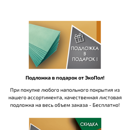
целостной. Дизайн городской архитектуры таит в
себе особый шарм, позволяя этому панно стать ярким
акцентом интерьера. Панели поставляются в белом
цвете, чтобы в зависимости от дизайнерского
видения их можно было окрасить в один тон или
прорисовать отдельные детали разными красками.
При производстве используется российский гипс без
опасных примесей, обеспечивающий экологичность и
пожаростойкость изделий.
Подложка в подарок от ЭкоПол!
При покупке любого напольного покрытия из
нашего ассортимента, качественная листовая
подложка на весь объем заказа - Бесплатно!