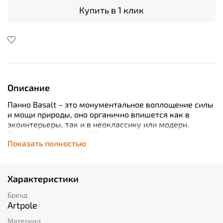
Купить в 1 клик
Описание
Панно Basalt – это монументальное воплощение силы
и мощи природы, оно органично впишется как в
экоинтерьеры, так и в неоклассику или модерн.
Рельефные гипсовые 3D-панели, имитирующие
Показать полностью
вулканическую горную породу, привносят в
пространство особую энергетику, привлекают
внимание своей непоколебимостью и
монументальностью. Готовое панно собирается из
Характеристики
панелей размером 60х60 см, в результате получается
монолитная инсталляция без видимых швов и стыков.
Бренд
Basalt органично украсит гостиную, ресторан,
Artpole
художественную галерею или другое пространство,
Материал