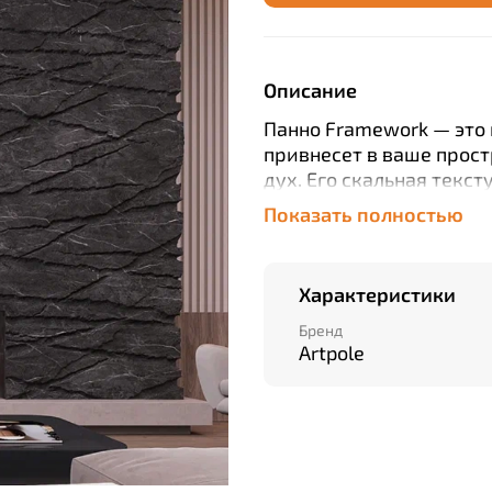
Описание
Панно Framework — это
привнесет в ваше прос
дух. Его скальная текс
скалах, величественных
Показать полностью
Инсталляция вызывает 
время, кажется, остано
красотой и величием п
Характеристики
из девяти 3D-панелей и
вас совершить путешес
Бренд
Artpole
монтируются встык, а 
бесшовной стены, безу
трещинами, что добавл
желании сформировать
дополнить панелями спра
* 1800