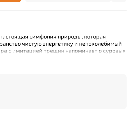
 настоящая симфония природы, которая
транство чистую энергетику и непоколебимый
тура с имитацией трещин напоминает о суровых
 горах, поднимающихся к небесам утесах.
ассоциации с недоступными хребтами, где
вилось, и каждое мгновение наполнено
рироды. Панно размером 1800х1800 мм состоит
з натурального гипса. Оно словно приглашает
твие в сердце дикой природы. Элементы
швы незаметно затираются, образуя эффект
пречно имитирующей скалистую текстуру с
яет интерьеру гармонии и завершенности. При
 масштабную композицию инсталляцию можно
ва, слева, сверху и снизу. Размер панно 1800