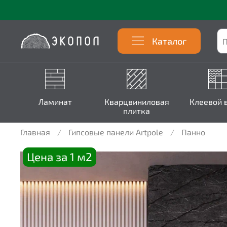
Каталог
Ламинат
Кварцвиниловая
Клеевой 
плитка
Главная
Гипсовые панели Artpole
Панно
Цена за 1 м2