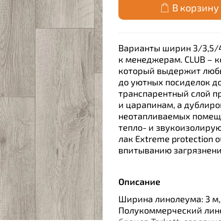
В корзину
Варианты ширин 3/3,5/4
к менеджерам. CLUB – 
который выдержит любы
до уютных посиделок д
транспарентный слой п
и царапинам, а дублиро
неотапливаемых помещ
тепло- и звукоизолиру
лак Extreme protection
впитыванию загрязнени
Описание
Ширина линолеума: 3 м, 
Полукоммерческий лино