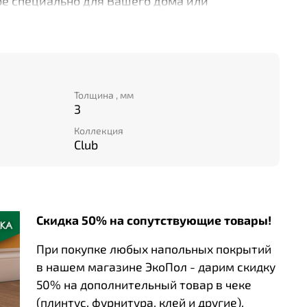
ное специально для Вашего дома или
адая стильным дизайном и высокой
еум обеспечит комфорт и долговечность
ущерба для бюджета. Закажите нужный Вам
Толщина , мм
3
Коллекция
Club
Скидка 50% на сопутствующие товары!
При покупке любых напольных покрытий
в нашем магазине ЭкоПол - дарим скидку
50% на дополнительный товар в чеке
(плинтус, фурнитура, клей и другие).