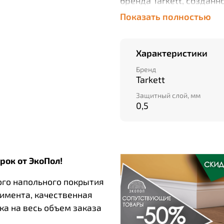
бренда Tarkett, создан
небольшого офиса. Обл
Показать полностью
прочностью, этот линол
вашего интерьера без 
размер прямо сейчас!
Характеристики
Бренд
Tarkett
Защитный слой, мм
0,5
рок от ЭкоПол!
ого напольного покрытия
тимента, качественная
ка на весь объем заказа