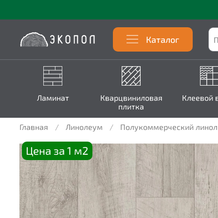
Каталог
Ламинат
Кварцвиниловая
Клеевой 
плитка
Главная
Линолеум
Полукоммерческий лино
Цена за 1 м2