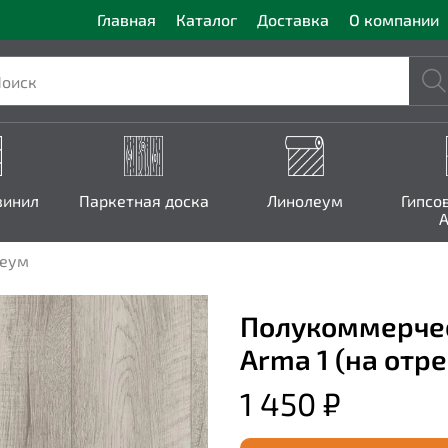
Главная
Каталог
Доставка
О компании
винил
Паркетная доска
Линолеум
Гипсо
A
леум
Полукоммерчес
Arma 1 (на отре
1 450 ₽