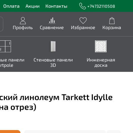
Оплата
Акции
Контакты
+74732110508
Профиль
Сравнение
Избранное
Корзина
вые панели
Стеновые панели
Инженерная
rtpole
3D
доска
ий линолеум Tarkett Idylle
(на отрез)