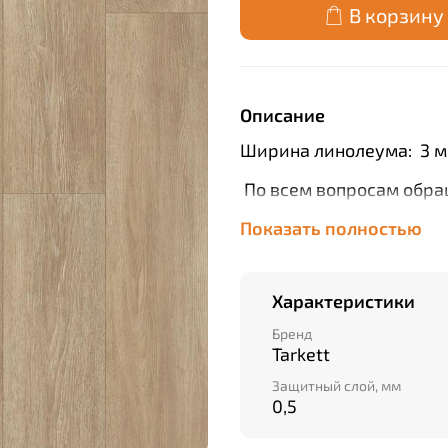
В корзину
Описание
Ширина линолеума: 3 м, 
По всем вопросам обра
Полукоммерческая колл
Показать полностью
подойдет тем, кто ищет
городских квартир, но 
подверженным аллергии
Характеристики
а защитный лак Extreme
аллергенов и загрязнен
Бренд
Дублированная основа 
Tarkett
температур, что делае
Защитный слой, мм
неотапливаемых помеще
0,5
обеспечивает устойчиво