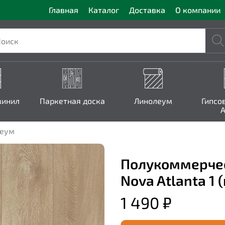
Главная
Каталог
Доставка
О компании
винил
Паркетная доска
Линолеум
Гипсо
A
леум
Полукоммерческ
Nova Atlanta 1 
1 490 ₽