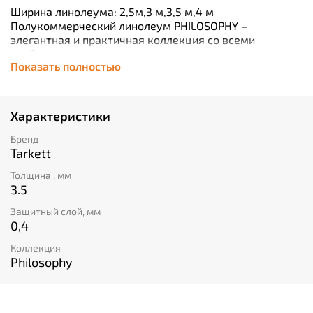
Ширина линолеума: 2,5м,3 м,3,5 м,4 м
Полукоммерческий линолеум PHILOSOPHY –
элегантная и практичная коллекция со всеми
необходимыми характеристиками качественного
Показать полностью
линолеума. Усиленный транспарентный слой
обеспечивает хорошую износостойкость,
дублированная основа – устойчивость к перепадам
температур, а дополнительный защитный лак Extreme
Характеристики
protection препятствует впитыванию загрязнений и
облегчает уборку поверхности. Современные и
Бренд
изысканные дизайны коллекции придутся по вкусу
Tarkett
как любителям классики, так и тем, кто ищет
Толщина , мм
современных и нестандартных решений.
3.5
Защитный слой, мм
0,4
Коллекция
Philosophy